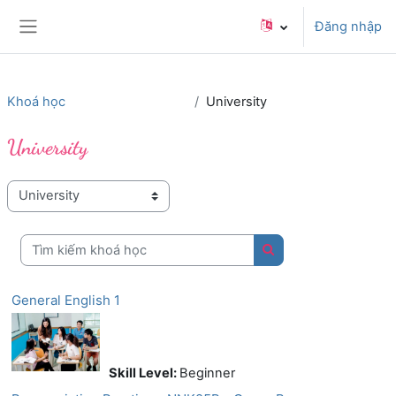
Chuyển tới nội dung chính
Đăng nhập
Bảng điều khiển cạnh
Khoá học
University
University
Danh mục khoá học
Tìm kiếm khoá học
Tìm kiếm khoá học
General English 1
Skill Level
:
Beginner